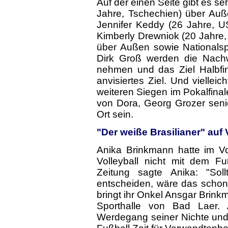
Auf der einen Seite gibt es s
Jahre, Tschechien) über Auß
Jennifer Keddy (26 Jahre, U
Kimberly Drewniok (20 Jahre,
über Außen sowie Nationalspi
Dirk Groß werden die Nachwu
nehmen und das Ziel Halbfina
anvisiertes Ziel. Und vielle
weiteren Siegen im Pokalfina
von Dora, Georg Grozer seni
Ort sein.
"Der weiße Brasilianer" au
Anika Brinkmann hatte im Vo
Volleyball nicht mit dem F
Zeitung sagte Anika: "So
entscheiden, wäre das schon 
bringt ihr Onkel Ansgar Brink
Sporthalle von Bad Laer. A
Werdegang seiner Nichte und