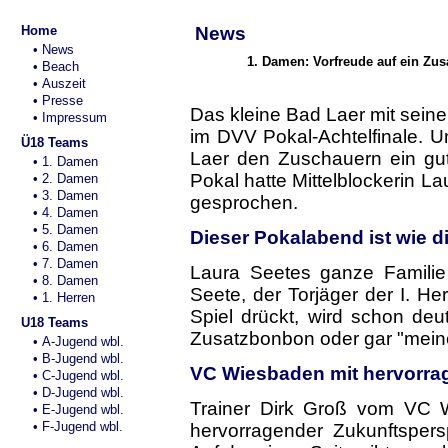
Home
News
• News
1. Damen: Vorfreude auf ein Zu
• Beach
• Auszeit
• Presse
Das kleine Bad Laer mit sein
• Impressum
im DVV Pokal-Achtelfinale. 
Ü18 Teams
Laer den Zuschauern ein gu
• 1. Damen
Pokal hatte Mittelblockerin La
• 2. Damen
• 3. Damen
gesprochen.
• 4. Damen
• 5. Damen
Dieser Pokalabend ist wie 
• 6. Damen
• 7. Damen
Laura Seetes ganze Familie
• 8. Damen
Seete, der Torjäger der I. H
• 1. Herren
Spiel drückt, wird schon deu
U18 Teams
Zusatzbonbon oder gar "mein
• A-Jugend wbl.
• B-Jugend wbl.
VC Wiesbaden mit hervorra
• C-Jugend wbl.
• D-Jugend wbl.
Trainer Dirk Groß vom VC W
• E-Jugend wbl.
• F-Jugend wbl.
hervorragender Zukunftspers